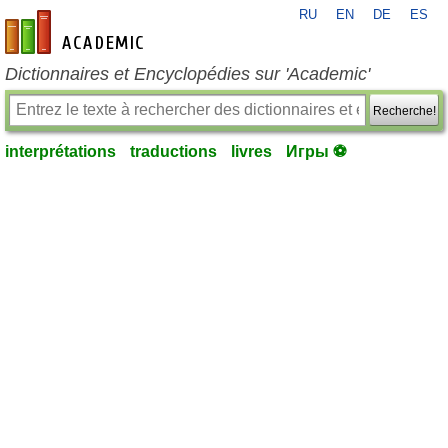
RU
EN
DE
ES
fr-academic.com
Dictionnaires et Encyclopédies sur 'Academic'
Recherche!
interprétations
traductions
livres
Игры ⚽