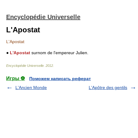
Encyclopédie Universelle
L'Apostat
L'Apostat
●
L'Apostat
surnom de l'empereur Julien.
Encyclopédie Universelle
.
2012
.
Игры ⚽
Поможем написать реферат
L'Ancien Monde
L'Apôtre des gentils