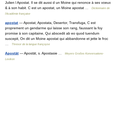
Julien l Apostat. Il se dit aussi d un Moine qui renonce à ses voeux
& à son habit. C est un apostat, un Moine apostat …
Dictionnaire de
l'Académie française
apostat
— Apostat, Apostata, Desertor, Transfuga, C est
proprement un gendarme qui laisse son rang, faussant la foy
promise à son capitaine, Qui abscedit ab eo quod tuendum
suscepit, On dit un Moine apostat qui abbandonne et jette le froc
…
Thresor de la langue françoyse
Apostāt
— Apostāt, s. Apostasie …
Meyers Großes Konversations-
Lexikon