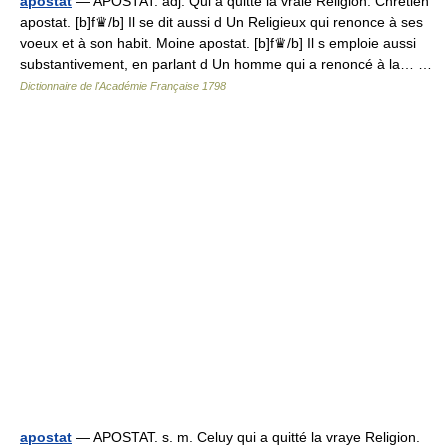
apostat
— APOSTAT. adj. Qui a quitté la vraie Religion. Chrétien
apostat. [b]f♛/b] Il se dit aussi d Un Religieux qui renonce à ses
voeux et à son habit. Moine apostat. [b]f♛/b] Il s emploie aussi
substantivement, en parlant d Un homme qui a renoncé à la… …
Dictionnaire de l'Académie Française 1798
apostat
— APOSTAT. s. m. Celuy qui a quitté la vraye Religion.